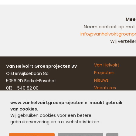
Mee
Neem contact op met 
info@vanhelvoirtgroenpr
Wij vertell
Van Helvoirt
Van Helvoirt Groenprojecten BV
Projecten
Oisterwijksebaan 8a
Nieuws
5056 RD Berkel-Enschot
Vacatures
013 - 540 82 00
info@vanhelvoirtgroenprojecten.nl
Over ons
www.vanhelvoirtgroenprojecten.nl maakt gebruik
Partners
van cookies.
Wij gebruiken cookies voor een betere
Tuin Laten Aanleggen
•
Boomverzorging
•
Tuinonderhoud
gebruikerservaring en o.a. webstatistieken.
Terrein
•
Onderhoud
Privacyverklari