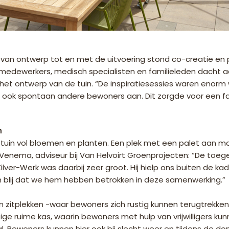
an ontwerp tot en met de uitvoering stond co-creatie en pl
 medewerkers, medisch specialisten en familieleden dacht ac
 het ontwerp van de tuin. “De inspiratiesessies waren enorm
en ook spontaan andere bewoners aan. Dit zorgde voor een fa
n
e tuin vol bloemen en planten. Een plek met een palet aan m
na Venema, adviseur bij Van Helvoirt Groenprojecten: “De to
ilver-Werk was daarbij zeer groot. Hij hielp ons buiten de 
en blij dat we hem hebben betrokken in deze samenwerking.”
en zitplekken -waar bewoners zich rustig kunnen terugtrekken
ge ruime kas, waarin bewoners met hulp van vrijwilligers kun
nval. Bewoners kunnen hier ook bij slecht weer en tijdens de 