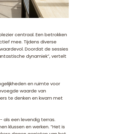
ezier centraal. Een betrokken
tief mee. Tijdens diverse
 waardevol. Doordat de sessies
ntastische dynamiek”, vertelt
ogelijkheden en ruimte voor
egevoegde waarde van
kaders te denken en kwam met
- als een levendig terras.
nen klussen en werken. “Het is
donkere dagen genieten van het