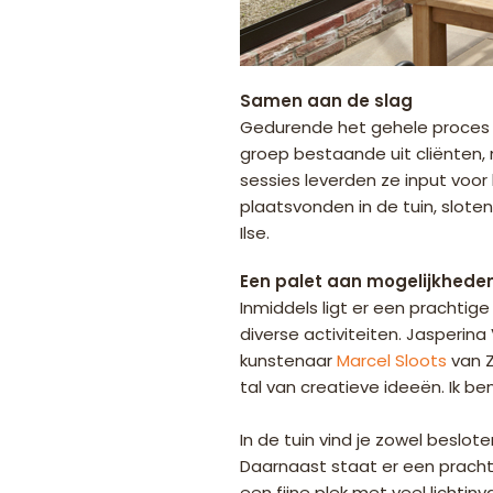
Samen aan de slag
Gedurende het gehele proces v
groep bestaande uit cliënten,
sessies leverden ze input voor
plaatsvonden in de tuin, slot
Ilse.
Een palet aan mogelijkhede
Inmiddels ligt er een prachtig
diverse activiteiten. Jasperi
kunstenaar
Marcel Sloots
van Z
tal van creatieve ideeën. Ik b
In de tuin vind je zowel beslot
Daarnaast staat er een prachti
een fijne plek met veel lichti