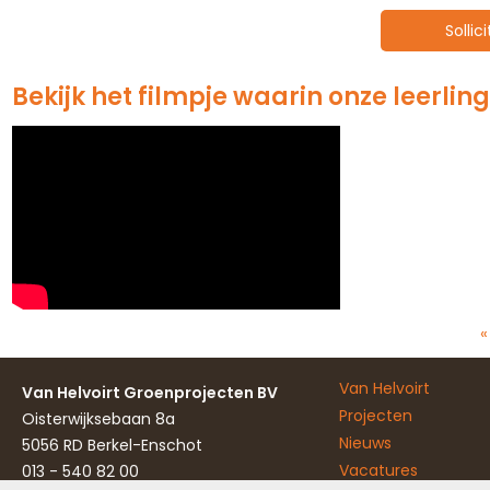
Sollic
Bekijk het filmpje waarin onze leerling
«
Van Helvoirt
Van Helvoirt Groenprojecten BV
Projecten
Oisterwijksebaan 8a
Nieuws
5056 RD Berkel-Enschot
Vacatures
013 - 540 82 00