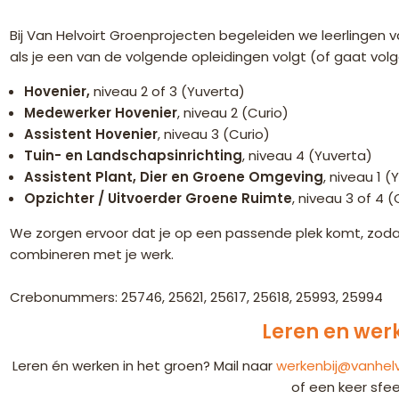
Bij Van Helvoirt Groenprojecten begeleiden we leerlingen v
als je een van de volgende opleidingen volgt (of gaat volg
Hovenier,
niveau 2 of 3 (Yuverta)
Medewerker Hovenier
, niveau 2 (Curio)
Assistent Hovenier
, niveau 3 (Curio)
Tuin- en Landschapsinrichting
, niveau 4 (Yuverta)
Assistent Plant, Dier en Groene Omgeving
, niveau 1 (
Opzichter / Uitvoerder Groene Ruimte
, niveau 3 of 4 (
We zorgen ervoor dat je op een passende plek komt, zodat j
combineren met je werk.
Crebonummers: 25746, 25621, 25617, 25618, 25993, 25994
Leren en werk
Leren én werken in het groen? Mail naar
werkenbij@vanhelv
of een keer sfee