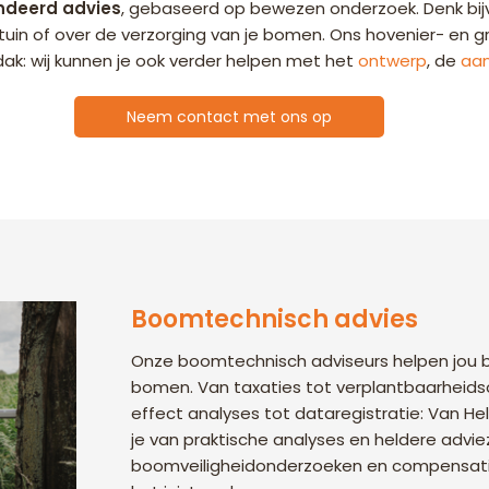
ndeerd advies
, gebaseerd op bewezen onderzoek. Denk bi
uin of over de verzorging van je bomen. Ons hovenier- en gr
dak: wij kunnen je ook verder helpen met het
ontwerp
, de
aan
Neem contact met ons op
Boomtechnisch advies
Onze boomtechnisch adviseurs helpen jou bi
bomen. Van taxaties tot verplantbaarheid
effect analyses tot dataregistratie: Van He
je van praktische analyses en heldere advie
boomveiligheidonderzoeken en compensatie