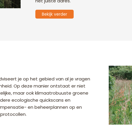
het juiste adres.
Bekijk verder
viseert je op het gebied van al je vragen
mheid. Op deze manier ontstaat er niet
kelijke, maar ook klimaatrobuuste groene
ndere ecologische quickscans en
compensatie- en beheerplannen op en
kprotocollen.