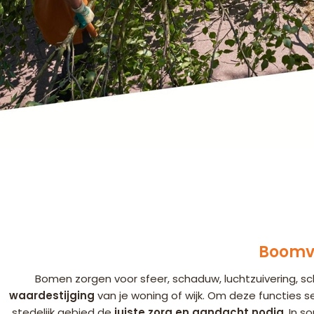
Boomv
Bomen zorgen voor sfeer, schaduw, luchtzuivering, s
waardestijging
van je woning of wijk. Om deze functies 
stedelijk gebied de
juiste zorg en aandacht nodig
. In 