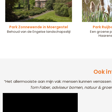
Park Zonnewende in Moergestel
Park Ruijb
Behoud van de Engelse landschapsstijl
Een groene p
Haarens
Ook in
“Het allermooiste aan mijn vak: mensen kunnen verrasse
Tom Faber, adviseur bomen, natuur & groen