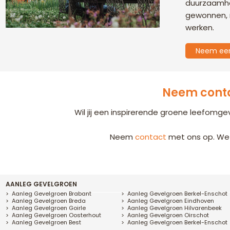
duurzaamhei
gewonnen, m
werken.
Neem een 
Neem conta
Wil jij een inspirerende groene leefomg
Neem
contact
met ons op. We
AANLEG GEVELGROEN
Aanleg Gevelgroen Brabant
Aanleg Gevelgroen Berkel-Enschot
Aanleg Gevelgroen Breda
Aanleg Gevelgroen Eindhoven
Aanleg Gevelgroen Goirle
Aanleg Gevelgroen Hilvarenbeek
Aanleg Gevelgroen Oosterhout
Aanleg Gevelgroen Oirschot
Aanleg Gevelgroen Best
Aanleg Gevelgroen Berkel-Enschot