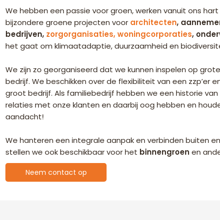
We hebben een passie voor groen, werken vanuit ons har
bijzondere groene projecten voor
architecten
, aanneme
bedrijven,
zorgorganisaties, woningcorporaties
, onder
het gaat om klimaatadaptie, duurzaamheid en biodiversite
We zijn zo georganiseerd dat we kunnen inspelen op grote 
bedrijf. We beschikken over de flexibiliteit van een zzp’er 
groot bedrijf. Als familiebedrijf hebben we een historie van
relaties met onze klanten en daarbij oog hebben en houden 
aandacht!
We hanteren een integrale aanpak en verbinden buiten en
stellen we ook beschikbaar voor het
binnengroen
en and
Neem contact op