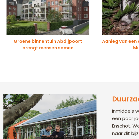
Groene binnentuin Abdijpoort
Aanleg van een 
brengt mensen samen
Mi
Duurza
Inmiddels 
een paar ja
Enschot. We
naar dit bi