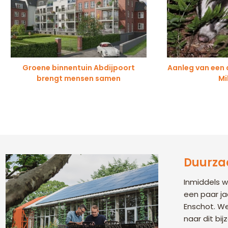
Groene binnentuin Abdijpoort
Aanleg van een 
brengt mensen samen
Mi
Duurza
Inmiddels 
een paar ja
Enschot. We
naar dit bi