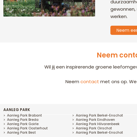
duurzaamhei
gewonnen, m
werken.
Neem een 
Neem conta
Wil jij een inspirerende groene leefomg
Neem
contact
met ons op. We
AANLEG PARK
Aanleg Park Brabant
Aanleg Park Berkel-Enschot
Aanleg Park Breda
Aanleg Park Eindhoven
Aanleg Park Goirle
Aanleg Park Hilvarenbeek
Aanleg Park Oosterhout
Aanleg Park Oirschot
Aanleg Park Best
Aanleg Park Berkel-Enschot