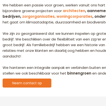
We hebben een passie voor groen, werken vanuit ons har
bijzondere groene projecten voor
architecten
, aanneme
bedrijven,
zorgorganisaties, woningcorporaties
, onder
het gaat om klimaatadaptie, duurzaamheid en biodiversite
We zijn zo georganiseerd dat we kunnen inspelen op grote 
bedrijf. We beschikken over de flexibiliteit van een zzp’er 
groot bedrijf. Als familiebedrijf hebben we een historie van
relaties met onze klanten en daarbij oog hebben en houden 
aandacht!
We hanteren een integrale aanpak en verbinden buiten en
stellen we ook beschikbaar voor het
binnengroen
en and
Neem contact op